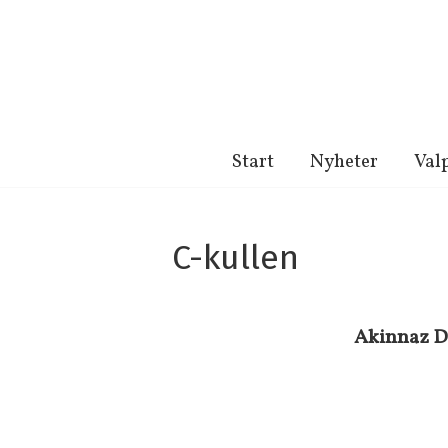
Hoppa
till
innehåll
Start
Nyheter
Val
C-kullen
Akinnaz D