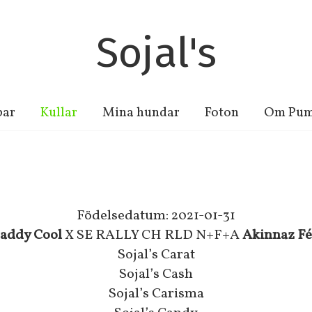
Sojal's
par
Kullar
Mina hundar
Foton
Om Pum
Födelsedatum: 2021-01-31
addy Cool
X SE RALLY CH RLD N+F+A
Akinnaz Fé
Sojal’s Carat
Sojal’s Cash
Sojal’s Carisma