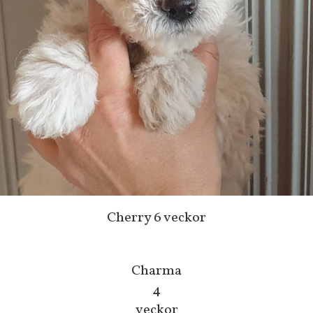
Cherry 6 veckor
Charma
4
veckor