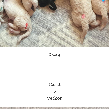
1 dag
Carat
6
veckor